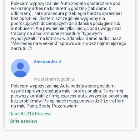
Polecam wypożyczalnie! Auto zostało dostarczone pod
wskazany adres na konkretną godzinę (tak samo z
odbiorem) , cała procedura przebiegła bardzo sprawnie i
bez opóźnień. System szczególnie wygodny dla
podróżujących docierających do Gdańska pociągiem lub
autobusem. Ale pewnie nie tylko, biorąc pod uwagę czas
tracony na dość żmudne procedury "typowych
wypożyczalni" na lotnisku w Gdańsku. Samo autko, nasz
"Mercedes na weekend" sprawował się bez najmniejszego
zarzutu 🙂
Aleksander Z
w ostatnim tygodniu
Polecam wypożyczalnię. Auto podstawione pod dom,
czyste i sprawne obsługa miła i profesjonalna. To był mój
pierwszy kontakt z firmą express-auto, wszystko odbyło się
bez problemów. Po opiniach mogę potwierdzić że trafłem
na miła Panią Beatę. Pozdrawiam
Read All 215 Reviews
Write a review